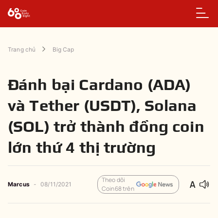
Trang chủ
Big Cap
Đánh bại Cardano (ADA)
và Tether (USDT), Solana
(SOL) trở thành đồng coin
lớn thứ 4 thị trường
Theo dõi
Marcus
-
08/11/2021
Coin68 trên