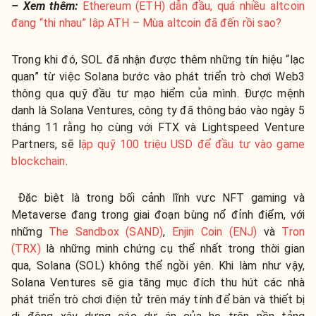
– Xem thêm:
Ethereum (ETH) dẫn đầu, quá nhiều altcoin
đang “thi nhau” lập ATH – Mùa altcoin đã đến rồi sao?
Trong khi đó, SOL đã nhận được thêm những tín hiệu “lạc
quan” từ việc Solana bước vào phát triển trò chơi Web3
thông qua quỹ đầu tư mạo hiểm của mình. Được mệnh
danh là Solana Ventures, công ty đã thông báo vào ngày 5
tháng 11 rằng họ cùng với FTX và Lightspeed Venture
Partners, sẽ l
ập quỹ 100 triệu USD để đầu tư vào game
blockchain
.
Đặc biệt là trong bối cảnh lĩnh vực NFT gaming và
Metaverse đang trong giai đoạn bùng nổ đỉnh điểm, với
những
The Sandbox (SAND)
,
Enjin Coin (ENJ)
và
Tron
(TRX)
là những minh chứng cụ thể nhất trong thời gian
qua, Solana (SOL) không thể ngồi yên. Khi làm như vậy,
Solana Ventures sẽ gia tăng mục đích thu hút các nhà
phát triển trò chơi điện tử trên máy tính để bàn và thiết bị