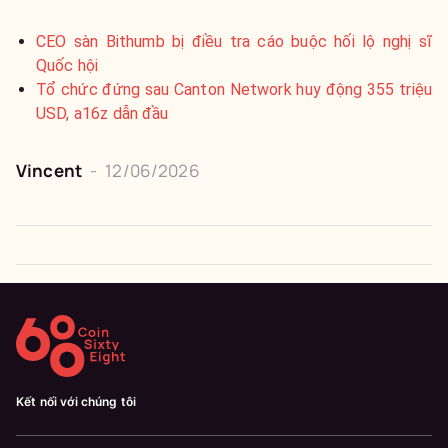
CEO sàn Bithumb bị điều tra cáo buộc hối lộ nghị sĩ
Quốc hội
Tổ chức đứng sau Canton Network huy động 355 triệu
USD, a16z dẫn đầu
Vincent
-
12/06/2026
Kết nối với chúng tôi