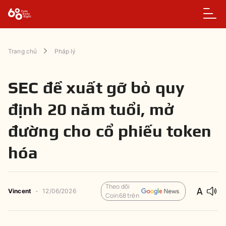
Trang chủ
Pháp lý
SEC đề xuất gỡ bỏ quy
định 20 năm tuổi, mở
đường cho cổ phiếu token
hóa
Theo dõi
Vincent
-
12/06/2026
Coin68 trên