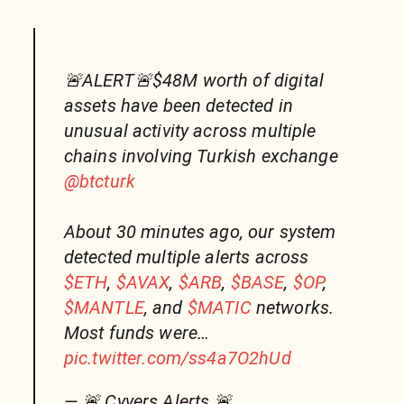
🚨ALERT🚨$48M worth of digital
assets have been detected in
unusual activity across multiple
chains involving Turkish exchange
@btcturk
About 30 minutes ago, our system
detected multiple alerts across
$ETH
,
$AVAX
,
$ARB
,
$BASE
,
$OP
,
$MANTLE
, and
$MATIC
networks.
Most funds were…
pic.twitter.com/ss4a7O2hUd
— 🚨 Cyvers Alerts 🚨