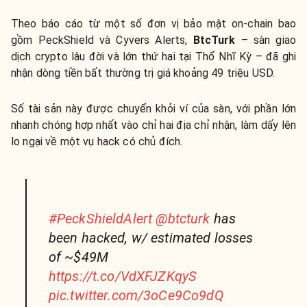
Theo báo cáo từ một số đơn vị bảo mật on-chain bao
gồm PeckShield và Cyvers Alerts,
BtcTurk
– sàn giao
dịch crypto lâu đời và lớn thứ hai tại Thổ Nhĩ Kỳ – đã ghi
nhận dòng tiền bất thường trị giá khoảng 49 triệu USD.
Số tài sản này được chuyển khỏi ví của sàn, với phần lớn
nhanh chóng hợp nhất vào chỉ hai địa chỉ nhận, làm dấy lên
lo ngại về một vụ hack có chủ đích.
#PeckShieldAlert
@btcturk
has
been hacked, w/ estimated losses
of ~$49M
https://t.co/VdXFJZKqyS
pic.twitter.com/3oCe9Co9dQ