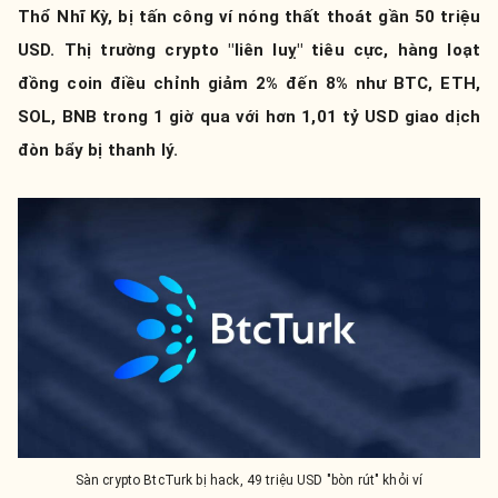
Thổ Nhĩ Kỳ, bị tấn công ví nóng thất thoát gần 50 triệu
USD. Thị trường crypto "liên luỵ" tiêu cực, hàng loạt
đồng coin điều chỉnh giảm 2% đến 8% như BTC, ETH,
SOL, BNB trong 1 giờ qua với hơn 1,01 tỷ USD giao dịch
đòn bẩy bị thanh lý.
Sàn crypto BtcTurk bị hack, 49 triệu USD "bòn rút" khỏi ví