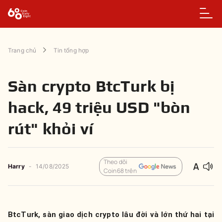
Trang chủ
Tin tổng hợp
Sàn crypto BtcTurk bị
hack, 49 triệu USD "bòn
rút" khỏi ví
Theo dõi
Harry
-
14/08/2025
Coin68 trên
BtcTurk, sàn giao dịch crypto lâu đời và lớn thứ hai tại