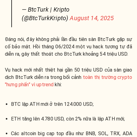
— BtcTurk | Kripto
(@BtcTurkKripto)
August 14, 2025
Đáng nói, đây không phải lần đầu tiên sàn BtcTurk gặp sự
cố bảo mật. Hồi tháng 06/2024 một vụ hack tương tự đã
diễn ra, gây thất thoát cho BtcTurk khoảng 54 triệu USD.
Vụ hack mới nhất thiệt hại gần 50 triệu USD của sàn giao
dịch BtcTurk diễn ra trong bối cảnh
toàn thị trường crypto
"hưng phấn" vì uptrend
khi:
BTC lập ATH mới ở trên 124.000 USD;
ETH tăng lên 4.780 USD, còn 2% nữa là lập ATH mới;
Các altcoin big cap top đầu như BNB, SOL, TRX, ADA