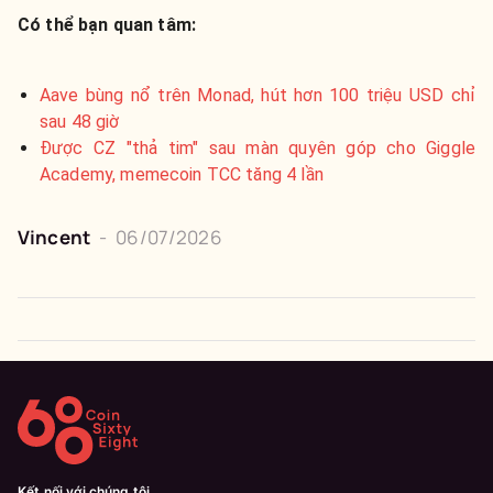
Có thể bạn quan tâm:
Aave bùng nổ trên Monad, hút hơn 100 triệu USD chỉ
sau 48 giờ
Được CZ "thả tim" sau màn quyên góp cho Giggle
Academy, memecoin TCC tăng 4 lần
Vincent
-
06/07/2026
Kết nối với chúng tôi