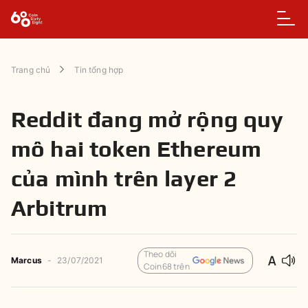
Trang chủ
Tin tổng hợp
Reddit đang mở rộng quy
mô hai token Ethereum
của mình trên layer 2
Arbitrum
Theo dõi
Marcus
-
23/07/2021
Coin68 trên