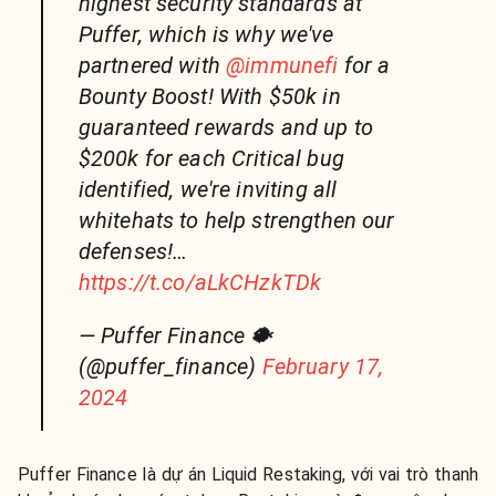
highest security standards at
Puffer, which is why we've
partnered with
@immunefi
for a
Bounty Boost! With $50k in
guaranteed rewards and up to
$200k for each Critical bug
identified, we're inviting all
whitehats to help strengthen our
defenses!…
https://t.co/aLkCHzkTDk
— Puffer Finance 🐡
(@puffer_finance)
February 17,
2024
Puffer Finance là dự án Liquid Restaking, với vai trò thanh