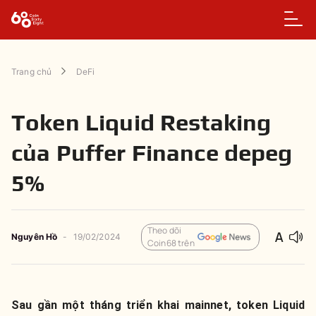
Trang chủ
DeFi
Token Liquid Restaking
của Puffer Finance depeg
5%
Theo dõi
Nguyên
Hồ
-
19/02/2024
Coin68 trên
Sau gần một tháng triển khai mainnet, token Liquid