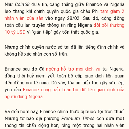
Như
Coin68
đưa tin, căng thẳng giữa Binance và Nigeria
leo thang khi chính quyền quốc gia châu Phi
tạm giam 2
nhân viên của sàn
vào ngày 28/02. Sau đó, cộng đồng
toàn cầu lan truyền thông tin rằng Nigeria
đòi bồi thường
10 tỷ USD
vì "gián tiếp" gây tổn thất quốc gia.
Nhưng chính quyền nước sở tại đã lên tiếng đính chính và
không hề xác nhận con số trên.
Binance sau đó đã
ngừng hỗ trợ mọi dịch vụ
tại Nigeria,
đồng thời huỷ niêm yết toàn bộ cặp giao dịch liên quan
đến đồng nội tệ naira. Dù vậy, tòa án tiếp tục gây sức ép,
yêu cầu
Binance cung cấp toàn bộ dữ liệu giao dịch của
người dùng Nigeria
.
Và đến hôm nay, Binance chính thức bị buộc tội trốn thuế.
Nhưng tờ báo địa phương
Premium Times
còn đưa một
thông tin chấn động hơn, rằng một trong hai nhân viên