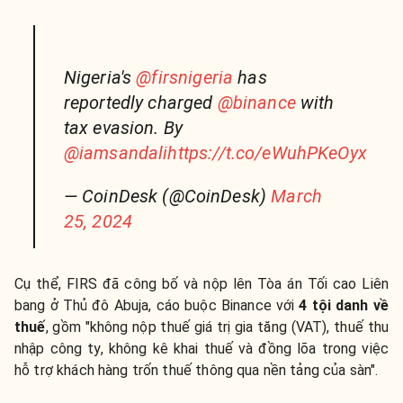
Nigeria's
@firsnigeria
has
reportedly charged
@binance
with
tax evasion. By
@iamsandali
https://t.co/eWuhPKeOyx
— CoinDesk (@CoinDesk)
March
25, 2024
Cụ thể, FIRS đã công bố và nộp lên Tòa án Tối cao Liên
bang ở Thủ đô Abuja, cáo buộc Binance với
4 tội danh về
thuế
, gồm "không nộp thuế giá trị gia tăng (VAT), thuế thu
nhập công ty, không kê khai thuế và đồng lõa trong việc
hỗ trợ khách hàng trốn thuế thông qua nền tảng của sàn".