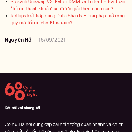
So sánh Uniswap V3, Kyber DMM và Trident – Bài toán
“tối ưu thanh khoản” sẽ được giải theo cách nào?
Rollups kết hợp cùng Data Shards – Giải pháp mở rộng
quy mô tối ưu cho Ethereum?
Nguyên
Hồ
-
16/09/2021
Kết nối với chúng tôi
Coin68 là nơi cung cấp cái nhìn tổng quan nhanh và chính
xác nhất về tiến bộ công nghệ blockchain trên toàn cầu.