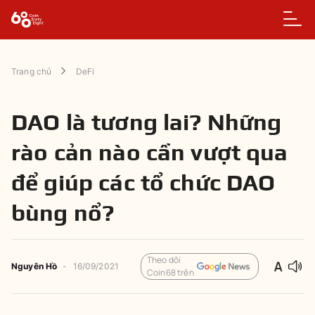
Trang chủ
DeFi
DAO là tương lai? Những
rào cản nào cần vượt qua
để giúp các tổ chức DAO
bùng nổ?
Theo dõi
Nguyên
Hồ
-
16/09/2021
Coin68 trên