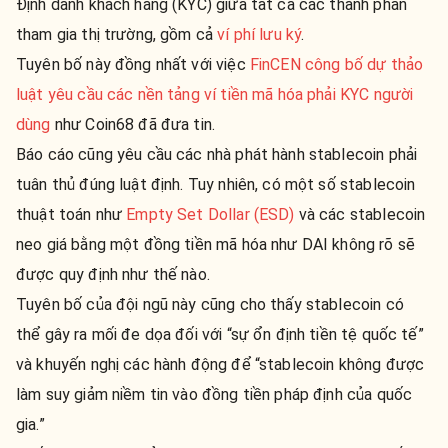
Định danh khách hàng (KYC) giữa tất cả các thành phần
tham gia thị trường, gồm cả
ví phí lưu ký
.
Tuyên bố này đồng nhất với việc
FinCEN công bố dự thảo
luật yêu cầu các nền tảng ví tiền mã hóa phải KYC người
dùng
như Coin68 đã đưa tin.
Báo cáo cũng yêu cầu các nhà phát hành stablecoin phải
tuân thủ đúng luật định. Tuy nhiên, có một số stablecoin
thuật toán như
Empty Set Dollar (ESD)
và các stablecoin
neo giá bằng một đồng tiền mã hóa như DAI không rõ sẽ
được quy định như thế nào.
Tuyên bố của đội ngũ này cũng cho thấy stablecoin có
thể gây ra mối đe dọa đối với “sự ổn định tiền tệ quốc tế”
và khuyến nghị các hành động để “stablecoin không được
làm suy giảm niềm tin vào đồng tiền pháp định của quốc
gia.”