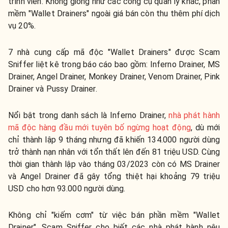
trình viên. Không giống như các công cụ quản lý khác, phần
mềm "Wallet Drainers" ngoài giá bán còn thu thêm phí dịch
vụ 20%.
7 nhà cung cấp mã độc "Wallet Drainers" được Scam
Sniffer liệt kê trong báo cáo bao gồm: Inferno Drainer, MS
Drainer, Angel Drainer, Monkey Drainer, Venom Drainer, Pink
Drainer và Pussy Drainer.
Nổi bật trong danh sách là Inferno Drainer,
nhà phát hành
mã độc hàng đầu mới tuyên bố ngừng hoạt động
, dù mới
chỉ thành lập 9 tháng nhưng đã khiến 134.000 người dùng
trở thành nạn nhân với tổn thất lên đến 81 triệu USD.
Cùng
thời gian thành lập vào tháng 03/2023 còn có MS Drainer
và Angel Drainer đã gây tổng thiệt hại khoảng 79 triệu
USD cho hơn 93.000 người dùng.
Không chỉ "kiếm cơm" từ việc bán phần mềm "Wallet
Drainer", Scam Sniffer cho biết các nhà phát hành nêu