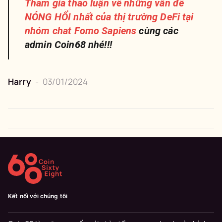
Tham gia thảo luận về những vấn đề
NÓNG HỔI nhất của thị trường DeFi tại
nhóm chat
Fomo Sapiens
cùng các
admin Coin68 nhé!!!
Harry
-
03/01/2024
Kết nối với chúng tôi