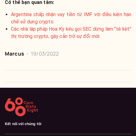
Có thể bạn quan tâm:
Argentina chấp nhận vay tiền từ IMF với điều kiện hạn
chế sử dụng crypto
Các nhà lập pháp Hoa Kỳ kêu gọi SEC dừng làm “tê liệt”
thị trường crypto, gây cản trở sự đổi mới
Marcus
-
19/03/2022
Kết nối với chúng tôi