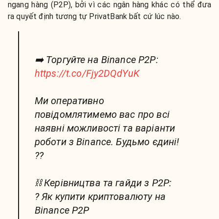
ngang hàng (P2P), bởi vì các ngân hàng khác có thể đưa
ra quyết định tương tự PrivatBank bất cứ lúc nào.
➡️ Торгуйте на Binance P2P:
https://t.co/Fjy2DQdYuK
Ми оперативно
повідомлятимемо вас про всі
наявні можливості та варіанти
роботи з Binance. Будьмо єдині!
??
⛓ Керівництва та гайди з P2P:
? Як купити криптовалюту на
Binance P2P