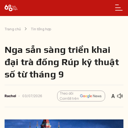
Trang chủ
Tin tổng hợp
Nga sẵn sàng triển khai
đại trà đồng Rúp kỹ thuật
số từ tháng 9
Theo dõi
Rachel
-
03/07/2026
Coin68 trên