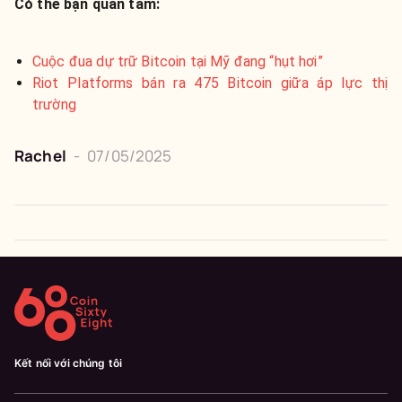
Có thể bạn quan tâm:
Cuộc đua dự trữ Bitcoin tại Mỹ đang “hụt hơi”
Riot Platforms bán ra 475 Bitcoin giữa áp lực thị
trường
Rachel
-
07/05/2025
Kết nối với chúng tôi