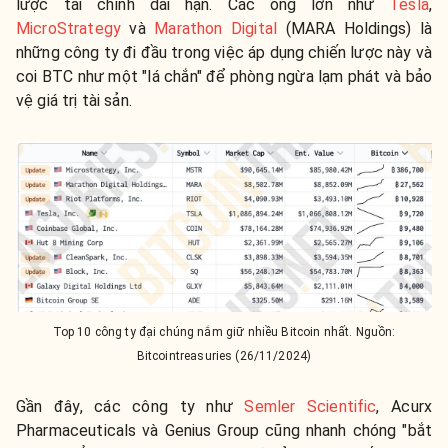
lược tài chính dài hạn. Các ông lớn như
Tesla
,
MicroStrategy
và
Marathon Digital
(MARA Holdings) là
những công ty đi đầu trong việc áp dụng chiến lược này và
coi BTC như một "lá chắn" để phòng ngừa lạm phát và bảo
vệ giá trị tài sản.
Top 10 công ty đại chúng nắm giữ nhiều Bitcoin nhất. Nguồn:
Bitcointreasuries (26/11/2024)
Gần đây, các công ty như
Semler Scientific
, Acurx
Pharmaceuticals và Genius Group cũng nhanh chóng "bắt