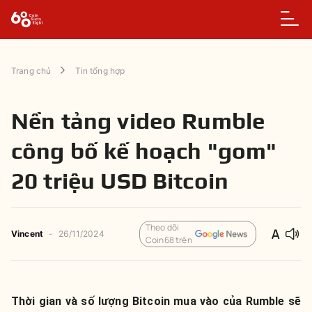
Trang chủ
Tin tổng hợp
Nền tảng video Rumble
công bố kế hoạch "gom"
20 triệu USD Bitcoin
Theo dõi
Vincent
-
26/11/2024
Coin68 trên
Thời gian và số lượng Bitcoin mua vào của Rumble sẽ