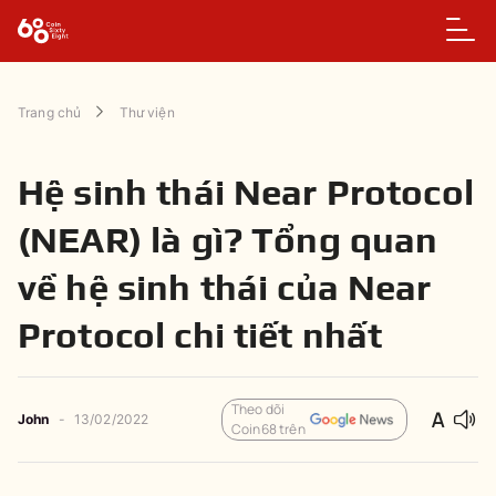
Trang chủ
Thư viện
Hệ sinh thái Near Protocol
(NEAR) là gì? Tổng quan
về hệ sinh thái của Near
Protocol chi tiết nhất
Theo dõi
John
-
13/02/2022
Coin68 trên