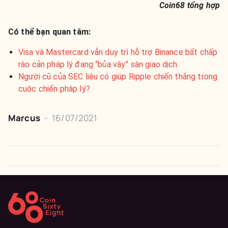
Coin68 tổng hợp
Có thể bạn quan tâm:
Visa và Mastercard vẫn duy trì hỗ trợ Binance bất chấp
rào cản pháp lý đang “bủa vây” sàn giao dịch
Người cũ của SEC liệu có giúp Ripple chiến thắng trong
cuộc chiến pháp lý?
Marcus
-
16/07/2021