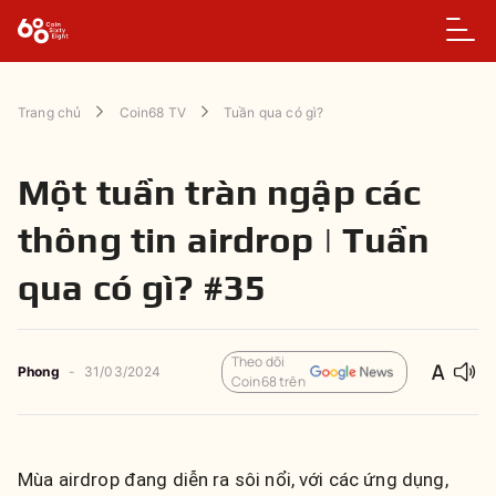
Trang chủ
Coin68 TV
Tuần qua có gì?
Một tuần tràn ngập các
thông tin airdrop | Tuần
qua có gì? #35
Theo dõi
Phong
-
31/03/2024
Coin68 trên
Mùa airdrop đang diễn ra sôi nổi, với các ứng dụng,