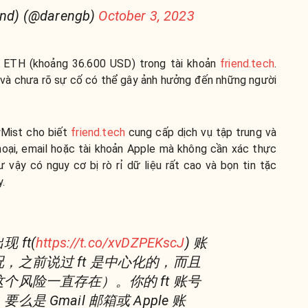
iend) (@darengb)
October 3, 2023
2 ETH (khoảng 36.600 USD) trong tài khoản
friend.tech
.
 và chưa rõ sự cố có thể gây ảnh hưởng đến những người
wMist cho biết
friend.tech
cung cấp dịch vụ tập trung và
oại, email hoặc tài khoản Apple mà không cần xác thực
 vậy có nguy cơ bị rò rỉ dữ liệu rất cao và bọn tin tặc
y.
 ft(
https://t.co/xvDZPEKscJ
) 账
，之前说过 ft 是中心化的，而且
个风险一直存在）。你的 ft 账号
是 Gmail 邮箱或 Apple 账