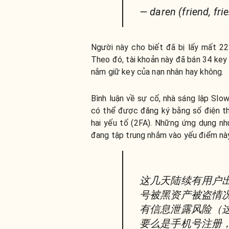
— daren (friend, fr
Người này cho biết đã bị lấy mất 2
Theo đó, tài khoản này đã bán 34 key
nắm giữ key của nạn nhân hay không.
Bình luận về sự cố, nhà sáng lập Slo
có thể được đăng ký bằng số điện th
hai yếu tố (2FA). Những ứng dụng như
đang tập trung nhắm vào yếu điểm nà
这几天陆续有用户出现
号被黑资产被盗情况
有信息泄露风险（这
要么是手机号注册，要么