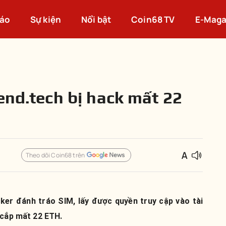
cáo
Sự kiện
Nổi bật
Coin68 TV
E-Maga
end.tech bị hack mất 22
Theo dõi Coin68 trên
ker đánh tráo SIM, lấy được quyền truy cập vào tài
 cắp mất 22 ETH.