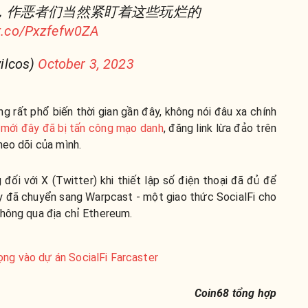
都没，作恶者们当然紧盯着这些玩烂的
/t.co/Pxzfefw0ZA
ilcos)
October 3, 2023
g rất phổ biến thời gian gần đây, không nói đâu xa chính
n mới đây đã bị tấn công mạo danh
, đăng link lừa đảo trên
heo dõi của mình.
 đối với X (Twitter) khi thiết lập số điện thoại đã đủ để
ay đã chuyển sang Warpcast - một giao thức SocialFi cho
thông qua địa chỉ Ethereum.
vọng vào dự án SocialFi Farcaster
Coin68 tổng hợp