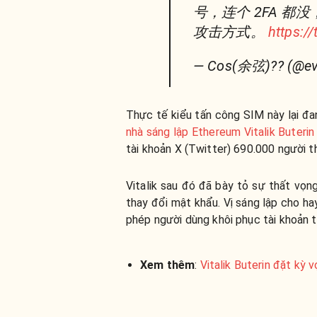
号，连个 2FA 
攻击方式。
https:/
— Cos(余弦)?‍?️ (@ev
Thực tế kiểu tấn công SIM này lại đan
nhà sáng lập Ethereum Vitalik Buteri
tài khoản X (Twitter) 690.000 người t
Vitalik sau đó đã bày tỏ sự thất vọng
thay đổi mật khẩu. Vị sáng lập cho h
phép người dùng khôi phục tài khoản 
Xem thêm
:
Vitalik Buterin đặt kỳ 