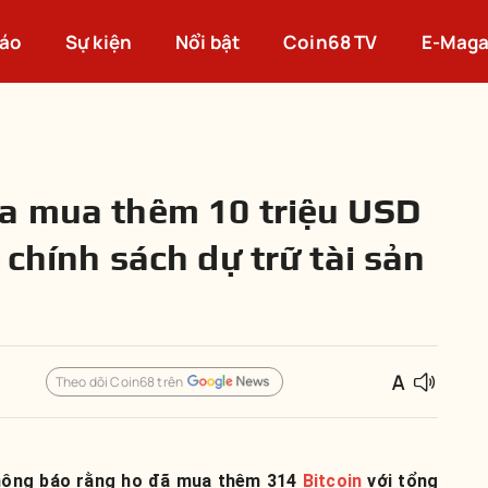
cáo
Sự kiện
Nổi bật
Coin68 TV
E-Maga
a mua thêm 10 triệu USD
 chính sách dự trữ tài sản
Theo dõi Coin68 trên
hông báo rằng họ đã mua thêm 314
Bitcoin
với tổng