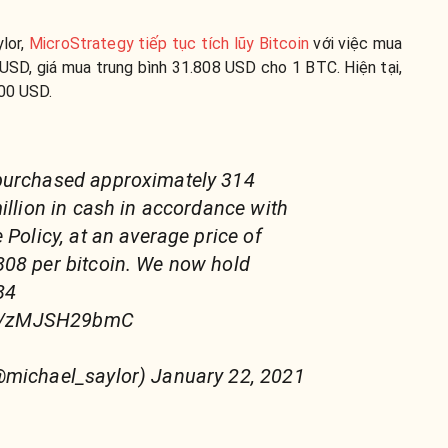
lor,
MicroStrategy tiếp tục tích lũy Bitcoin
với việc mua
SD, giá mua trung bình 31.808 USD cho 1 BTC. Hiện tại,
000 USD.
purchased approximately 314
illion in cash in accordance with
 Policy, at an average price of
808 per bitcoin. We now hold
84
.co/zMJSH29bmC
@michael_saylor) January 22, 2021