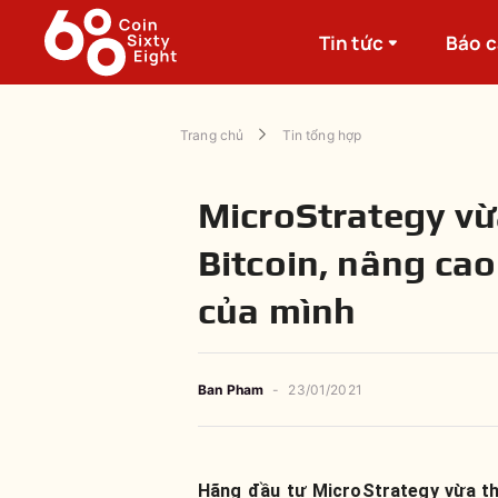
Tin tức
Báo 
Trang chủ
Tin tổng hợp
MicroStrategy vừ
Bitcoin, nâng cao
của mình
Ban Pham
-
23/01/2021
Hãng đầu tư MicroStrategy vừa t