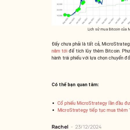
Lịch sử mua Bitcoin của M
Đấy chưa phải là tất cả, MicroStrat
năm tới
để tích lũy thêm Bitcoin. Ph
hành trái phiếu với lựa chọn chuyển đ
Có thể bạn quan tâm:
Cổ phiếu MicroStrategy lần đầu đ
MicroStrategy tiếp tục mua thêm 1
Rachel
-
23/12/2024