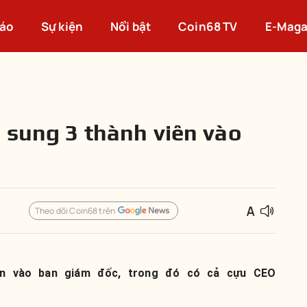
cáo
Sự kiện
Nổi bật
Coin68 TV
E-Maga
 sung 3 thành viên vào
Theo dõi Coin68 trên
iên vào ban giám đốc, trong đó có cả cựu CEO