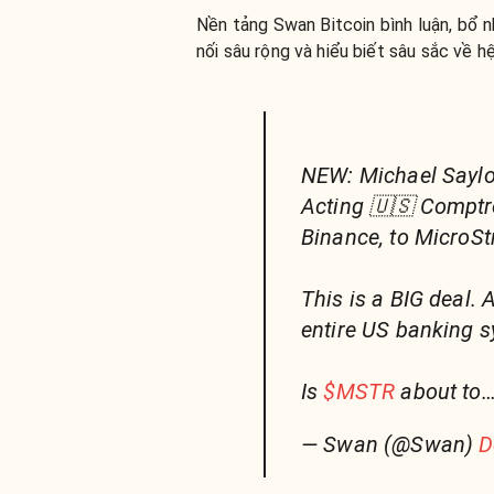
Nền tảng Swan Bitcoin bình luận, bổ n
nối sâu rộng và hiểu biết sâu sắc về 
NEW: Michael Saylo
Acting 🇺🇸 Comptro
Binance, to MicroSt
This is a BIG deal.
entire US banking s
Is
$MSTR
about to
— Swan (@Swan)
D