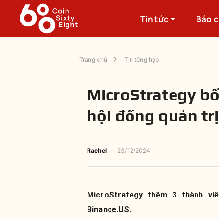
Tin tức
Báo 
Trang chủ
Tin tổng hợp
MicroStrategy bổ
hội đồng quản trị
Rachel
-
23/12/2024
MicroStrategy thêm 3 thành v
Binance.US.