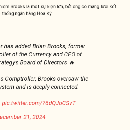
hiệm Brooks là một sự kiện lớn, bởi ông có mạng lưới kết
hệ thống ngân hàng Hoa Kỳ.
r has added Brian Brooks, former
ller of the Currency and CEO of
rategy's Board of Directors 🔥
 As Comptroller, Brooks oversaw the
ystem and is deeply connected.
…
pic.twitter.com/76dQJoCSvT
ecember 21, 2024