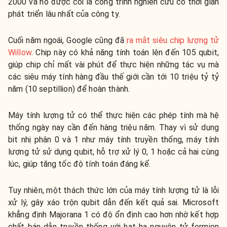
2000 và nó được coi là công trình nghiên cứu có thời gian
phát triển lâu nhất của công ty.
Cuối năm ngoái, Google cũng đã
ra mắt siêu chip lượng tử
Willow
. Chip này có khả năng tính toán lên đến 105 qubit,
giúp chip chỉ mất vài phút để thực hiện những tác vụ mà
các siêu máy tính hàng đầu thế giới cần tới 10 triệu tỷ tỷ
năm (10 septillion) để hoàn thành.
Máy tính lượng tử có thể thực hiện các phép tính mà hệ
thống ngày nay cần đến hàng triệu năm. Thay vì sử dụng
bit nhị phân 0 và 1 như máy tính truyền thống, máy tính
lượng tử sử dụng qubit, hỗ trợ xử lý 0, 1 hoặc cả hai cùng
lúc, giúp tăng tốc độ tính toán đáng kể.
Tuy nhiên, một thách thức lớn của máy tính lượng tử là lỗi
xử lý, gây xáo trộn qubit dẫn đến kết quả sai. Microsoft
khẳng định Majorana 1 có độ ổn định cao hơn nhờ kết hợp
chất bán dẫn truyền thống với hạt hạ nguyên tử fermion