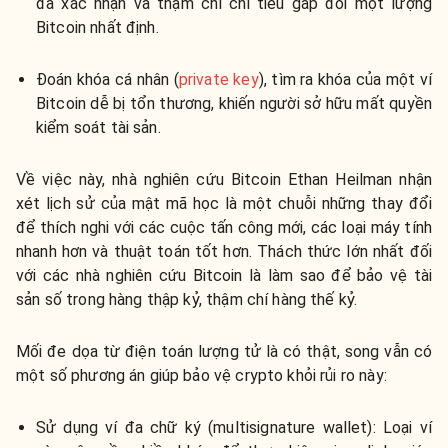
đã xác nhận và thậm chí chi tiêu gấp đôi một lượng
Bitcoin nhất định.
Đoán khóa cá nhân (
private key
), tìm ra khóa của một ví
Bitcoin dễ bị tổn thương, khiến người sở hữu mất quyền
kiểm soát tài sản.
Về việc này, nhà nghiên cứu Bitcoin Ethan Heilman nhận
xét lịch sử của mật mã học là một chuỗi những thay đổi
để thích nghi với các cuộc tấn công mới, các loại máy tính
nhanh hơn và thuật toán tốt hơn. Thách thức lớn nhất đối
với các nhà nghiên cứu Bitcoin là làm sao để bảo vệ tài
sản số trong hàng thập kỷ, thậm chí hàng thế kỷ.
Mối đe dọa từ điện toán lượng tử là có thật, song vẫn có
một số phương án giúp bảo vệ crypto khỏi rủi ro này:
Sử dụng ví đa chữ ký (multisignature wallet): Loại ví