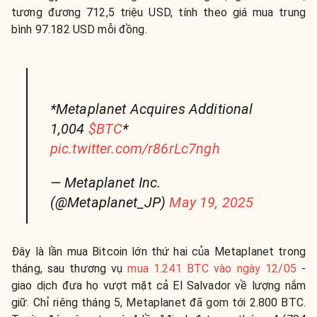
tương đương 712,5 triệu USD, tính theo giá mua trung
bình 97.182 USD mỗi đồng.
*Metaplanet Acquires Additional
1,004
$BTC
*
pic.twitter.com/r86rLc7ngh
— Metaplanet Inc.
(@Metaplanet_JP)
May 19, 2025
Đây
là
lần
mua
Bitcoin
lớn
thứ
hai
của
Metaplanet trong
tháng,
sau
thương
vụ
mua
1.241
BTC
vào
ngày
12/0
5
-
giao dịch
đưa
họ
vượt
mặt
cả
El
Salvador
về lượng
nắm
giữ.
Chỉ
riêng
tháng
5,
Metaplanet
đã
gom
tới
2.800
BTC.