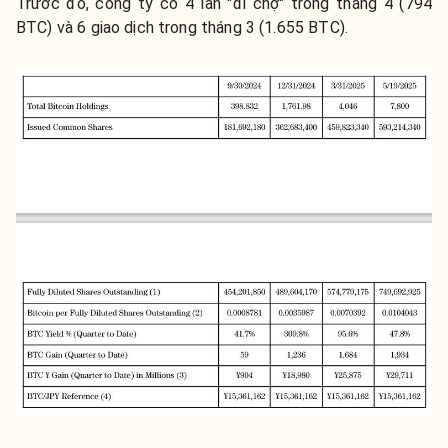
Trước
đó,
công
ty
có
4 lần "đi chợ"
trong
tháng
4 (
794
BTC)
và
6 giao dịch
trong
tháng
3 (
1.655
BTC).