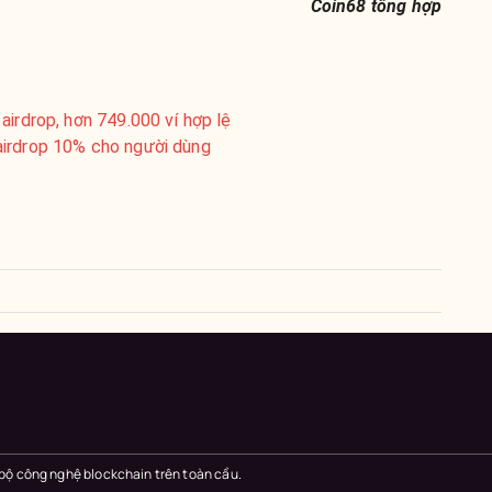
Coin68 tổng hợp
airdrop, hơn 749.000 ví hợp lệ
airdrop 10% cho người dùng
 bộ công nghệ blockchain trên toàn cầu.