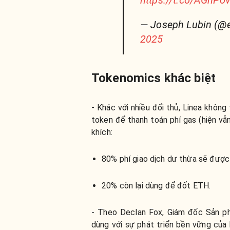
https://t.co/AGhP
— Joseph Lubin (@
2025
Tokenomics khác biệt
- Khác với nhiều đối thủ, Linea khôn
token để thanh toán phí gas (hiện v
khích:
80% phí giao dịch dư thừa sẽ đượ
20% còn lại dùng để đốt ETH.
- Theo Declan Fox, Giám đốc Sản ph
dùng với sự phát triển bền vững của 