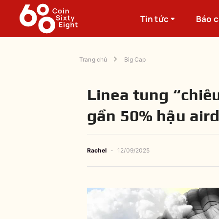
Tin tức
Báo 
Trang chủ
Big Cap
Linea tung “chiê
gần 50% hậu air
Rachel
-
12/09/2025