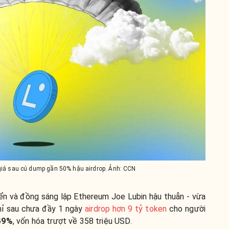
 giá sau cú dump gần 50% hậu airdrop. Ảnh: CCN
iển và đồng sáng lập Ethereum Joe Lubin hậu thuẫn - vừa
hỉ sau chưa đầy 1 ngày
airdrop hơn 9 tỷ token
cho người
 49%
, vốn hóa trượt về 358 triệu USD.