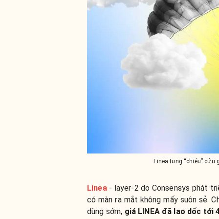
Linea tung “chiêu” cứu
Linea
- layer-2 do Consensys phát tr
có màn ra mắt không mấy suôn sẻ. C
dùng sớm,
giá LINEA đã lao dốc tới