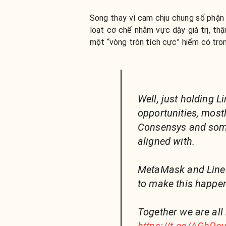
Song thay vì cam chịu chung số phận 
loạt cơ chế nhằm vực dậy giá trị, th
một “vòng tròn tích cực” hiếm có tro
Well, just holding L
opportunities, most
Consensys and some
aligned with.
MetaMask and Line
to make this happe
Together we are all