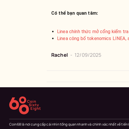
Có thể bạn quan tâm:
Linea chính thức mở cổng kiểm tra 
Linea công bố tokenomics LINEA, 
Rachel
-
12/09/2025
Coin68 là nơi cung cấp cái nhìn tổng quan nhanh và chính xác nhất về tiến