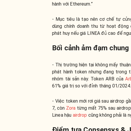
hành với Ethereum.”
- Mục tiêu là tạo nên cơ chế tự củ
dùng chính doanh thu từ hoạt động đ
phát huy nếu giá LINEA đủ cao để ngư
Bối cảnh ảm đạm chung
- Thị trường hiện tại không mấy thuận
phát hành token nhưng đang trong t
nhóm tài sản này. Token ARB của
Ar
61% giá trị so với đỉnh tháng 01/2024
- Việc token mới rơi giá sau airdrop gầ
7, còn
Zora
từng mất 75% sau airdrop 
Linea hậu
airdrop
cũng không phải là ng
Điểm tựa Consensys & J