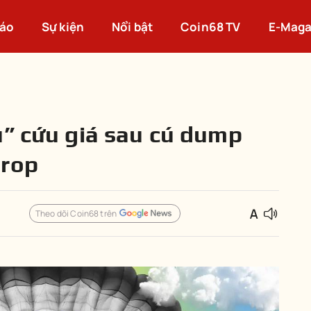
cáo
Sự kiện
Nổi bật
Coin68 TV
E-Maga
u” cứu giá sau cú dump
drop
Theo dõi Coin68 trên