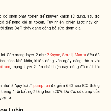
ng cố phân phát token để khuyến khích sử dụng, sau đó
ó để nâng giá trị token. Tuy nhiên, chiến lược này chỉ
ời dùng DeFi thấy đáng công bỏ sức tham gia.
 lợi. Các mạng layer-2 như
ZKsync
,
Scroll
,
Manta
đều đã
ình cảnh khó khăn, khiến dòng vốn ngày càng thờ ơ với
bitrum
, mạng layer-2 lớn nhất hiện nay, cũng đã mất tới
.
n như là “quy luật”.
pump.fun
đã giảm 64% sau ICO tháng
tháng 4 rồi bất ngờ tăng hơn 220%. Do đó, cú dump của
oại lệ.
oe Lubin