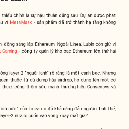
c thiếu chính là sự hậu thuẫn đằng sau. Dự án được phát
au ví
MetaMask
- sản phẩm đã trở thành hạ tầng không
n, đồng sáng lập Ethereum. Ngoài Linea, Lubin còn giữ vị
k Gaming
- công ty quản lý kho bạc Ethereum lớn thứ hai
ường layer-2 “nguội lạnh” rõ ràng là một canh bạc. Nhưng
 quen thuộc từ cú dump hậu airdrop, họ dựng lên một cơ
hí thực, cộng thêm sức mạnh thương hiệu Consensys và
 tích cực” của Linea có đủ khả năng đảo ngược tình thế,
layer-2 nữa bị cuốn vào vòng xoáy mất giá?