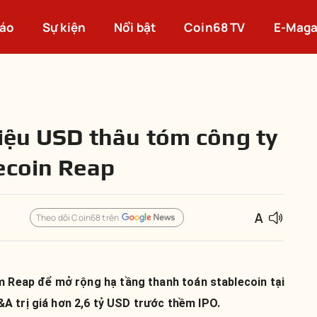
cáo
Sự kiện
Nổi bật
Coin68 TV
E-Maga
riệu USD thâu tóm công ty
ecoin Reap
Theo dõi Coin68 trên
m Reap để mở rộng hạ tầng thanh toán stablecoin tại
A trị giá hơn 2,6 tỷ USD trước thềm IPO.