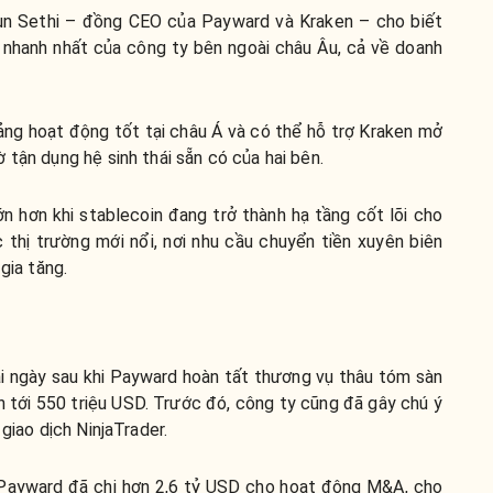
rjun Sethi – đồng CEO của Payward và Kraken – cho biết
g nhanh nhất của công ty bên ngoài châu Âu, cả về doanh
ng hoạt động tốt tại châu Á và có thể hỗ trợ Kraken mở
 tận dụng hệ sinh thái sẵn có của hai bên.
 hơn khi stablecoin đang trở thành hạ tầng cốt lõi cho
c thị trường mới nổi, nơi nhu cầu chuyển tiền xuyên biên
gia tăng.
vài ngày sau khi Payward hoàn tất thương vụ thâu tóm sàn
lên tới 550 triệu USD. Trước đó, công ty cũng đã gây chú ý
giao dịch NinjaTrader.
, Payward đã chi hơn 2,6 tỷ USD cho hoạt động M&A, cho