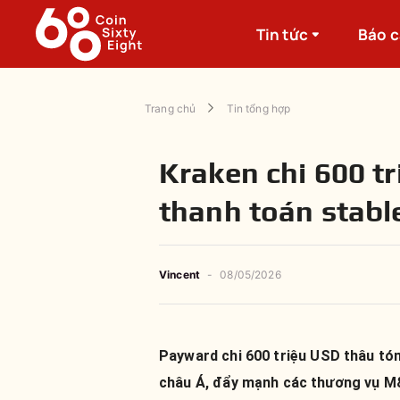
Tin tức
Báo 
Trang chủ
Tin tổng hợp
Kraken chi 600 t
thanh toán stabl
Vincent
-
08/05/2026
Payward chi 600 triệu USD thâu tó
châu Á, đẩy mạnh các thương vụ M&