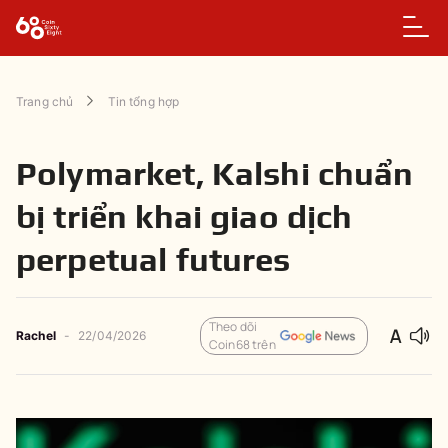
Trang chủ
Tin tổng hợp
Polymarket, Kalshi chuẩn
bị triển khai giao dịch
perpetual futures
Theo dõi
Rachel
-
22/04/2026
Coin68 trên