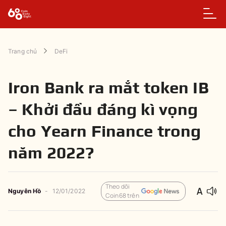
Trang chủ
DeFi
Iron Bank ra mắt token IB
– Khởi đầu đáng kì vọng
cho Yearn Finance trong
năm 2022?
Theo dõi
Nguyên
Hồ
-
12/01/2022
Coin68 trên