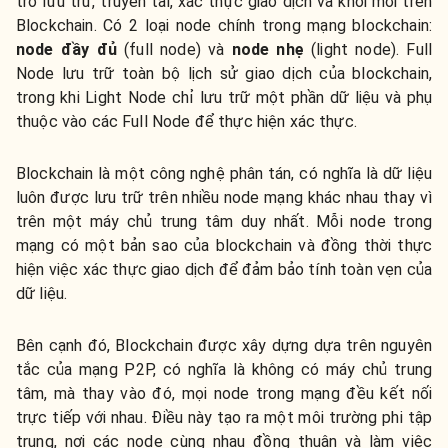
trò lưu trữ, truyền tải, xác thực giao dịch và khối mới trên
Blockchain. Có 2 loại node chính trong mạng blockchain:
node đầy đủ
(full node) và
node nhẹ
(light node). Full
Node lưu trữ toàn bộ lịch sử giao dịch của blockchain,
trong khi Light Node chỉ lưu trữ một phần dữ liệu và phụ
thuộc vào các Full Node để thực hiện xác thực.
Blockchain là một công nghệ phân tán, có nghĩa là dữ liệu
luôn được lưu trữ trên nhiều node mạng khác nhau thay vì
trên một máy chủ trung tâm duy nhất. Mỗi node trong
mạng có một bản sao của blockchain và đồng thời thực
hiện việc xác thực giao dịch để đảm bảo tính toàn vẹn của
dữ liệu.
Bên cạnh đó, Blockchain được xây dựng dựa trên nguyên
tắc của mạng P2P, có nghĩa là không có máy chủ trung
tâm, mà thay vào đó, mọi node trong mạng đều kết nối
trực tiếp với nhau. Điều này tạo ra một môi trường phi tập
trung, nơi các node cùng nhau đồng thuận và làm việc