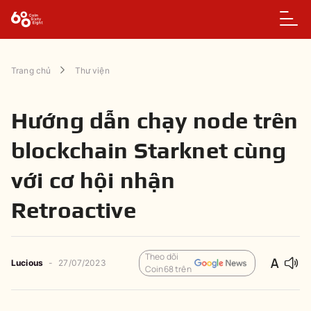
Trang chủ
Thư viện
Hướng dẫn chạy node trên
blockchain Starknet cùng
với cơ hội nhận
Retroactive
Theo dõi
Lucious
-
27/07/2023
Coin68 trên