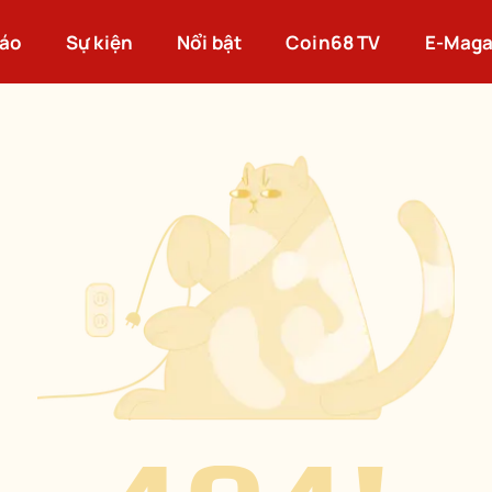
cáo
Sự kiện
Nổi bật
Coin68 TV
E-Maga