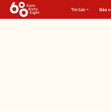
Tin tức
Báo 