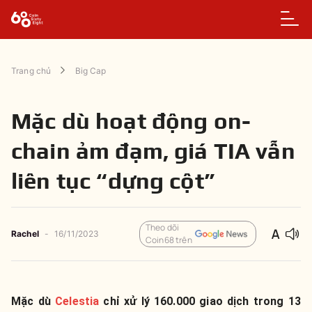
Trang chủ
Big Cap
Mặc dù hoạt động on-
chain ảm đạm, giá TIA vẫn
liên tục “dựng cột”
Theo dõi
Rachel
-
16/11/2023
Coin68 trên
Mặc dù
Celestia
chỉ xử lý 160.000 giao dịch trong 13