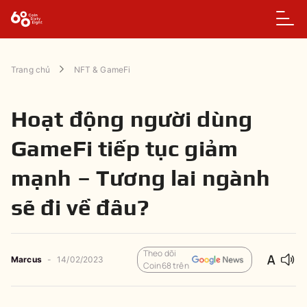
Trang chủ
NFT & GameFi
Hoạt động người dùng
GameFi tiếp tục giảm
mạnh – Tương lai ngành
sẽ đi về đâu?
Theo dõi
Marcus
-
14/02/2023
Coin68 trên