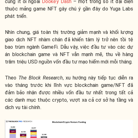
cùng ít ỏi ngoài
Dookey Dash
– một trong số ít đại diện
thuộc mảng game NFT gây chú ý gần đây do Yuga Labs
phát triển.
Nhìn chung, giá toàn thị trường giảm mạnh và khối lượng
giao dịch NFT nhàm chán đã khiến tâm lý trở nên tồi tệ
bao trùm ngành GameFi. Dẫu vậy, việc đầu tư vào các dự
án blockchain game và NFT vẫn mạnh mẽ, thu về hàng
trăm triệu USD nguồn vốn đầu tư mạo hiểm mới mỗi tháng.
Theo
The Block Research
, xu hướng này tiếp tục diễn ra
vào tháng trước khi lĩnh vực blockchain game/NFT đã
đảm bảo nhận được nhiều vốn đầu tư nhất trong tất cả
các danh mục thuộc crypto, vượt xa cả cơ sở hạ tầng và
dịch vụ tài chính.