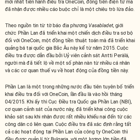
mới nhất tiến hành điều tra OneCoin, đồng tiền điện tử mà
đã nhận được nhiều cáo buộc chỉ là một chiêu trò lừa đảo.
Theo nguồn tin từ tờ báo địa phương
Vasabladet
, giới
chức Phần Lan đã triển khai một chiến dịch điều tra sơ bộ
đối với OneCoin, một đồng tiền thuật toán mà đã triển khai
quảng bá tại quốc gia Bắc Âu này kể từ năm 2015. Cuộc
điều tra được dẫn đầu bởi Uỷ viên cảnh sát Antti Perälä,
người mà đã tiết lộ về một số phàn nàn từ nhiều cá nhân
và các cơ quan thuế vụ về hoạt động của đồng tiền này.
Phần Lan là một trong những nước đầu tiên tuyên bố triển
khai điều tra đối với OneCoin, lần đầu là vào hồi tháng
04/2015. Khi ấy thì Cục Điều tra Quốc gia Phần Lan (NBI),
cơ quan cảnh sát của nước này, đã triển khai công cuộc
khảo sát sau khi nhận được rất nhiều khiếu nại đến từ các
công dân có liên quan. Cuộc điều tra đã xác định rằng tất
cả các hoạt động tại Phần Lan của công ty OneCoin thì
đều được quản lí từ Bulgaria, với một lượng lớn tiền đã