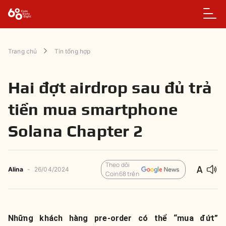
Trang chủ
Tin tổng hợp
Hai đợt airdrop sau đủ trả
tiền mua smartphone
Solana Chapter 2
Theo dõi
Alina
-
26/04/2024
Coin68 trên
Những khách hàng pre-order có thể “mua đứt”