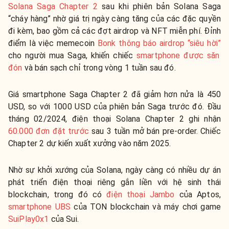
Solana Saga Chapter 2
sau khi phiên bản Solana Saga
“cháy hàng” nhờ giá trị ngày càng tăng của các đặc quyền
đi kèm, bao gồm cả các đợt airdrop và NFT miễn phí. Đỉnh
điểm là việc memecoin
Bonk thông báo airdrop “siêu hời”
cho người mua Saga, khiến chiếc
smartphone được săn
đón
và bán sạch chỉ trong vòng 1 tuần sau đó.
Giá smartphone Saga Chapter 2 đã giảm hơn nửa là 450
USD, so với 1000 USD của phiên bản Saga trước đó. Đầu
tháng 02/2024, điện thoại Solana Chapter 2 ghi nhận
60.000 đơn đặt trước
sau 3 tuần mở bán pre-order. Chiếc
Chapter 2 dự kiến xuất xưởng vào năm 2025.
Nhờ sự khởi xướng của Solana, ngày càng có nhiều dự án
phát triển điện thoại riêng gắn liền với hệ sinh thái
blockchain, trong đó có
điện thoại Jambo
của Aptos,
smartphone UBS
của TON blockchain và máy chơi game
SuiPlay0x1
của Sui.