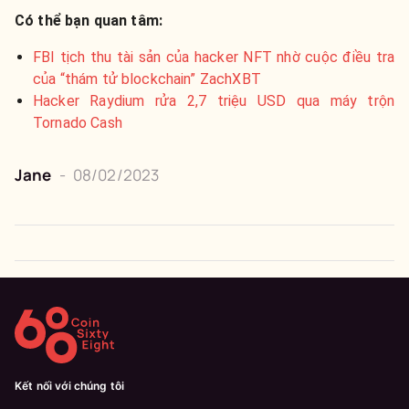
Có thể bạn quan tâm:
FBI tịch thu tài sản của hacker NFT nhờ cuộc điều tra
của “thám tử blockchain” ZachXBT
Hacker Raydium rửa 2,7 triệu USD qua máy trộn
Tornado Cash
Jane
-
08/02/2023
Kết nối với chúng tôi