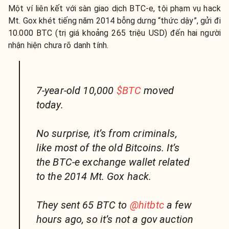
Một ví liên kết với sàn giao dịch BTC-e, tội phạm
vụ
hack
Mt. Gox khét tiế
n
g năm 2014
bỗng dưng “thức dậy”, gửi đi
10.000 BTC (trị giá khoảng 265 triệu USD) đến hai người
nhận hiện chưa rõ danh tính.
7-year-old 10,000
$BTC
moved
today.
No surprise, it’s from criminals,
like most of the old Bitcoins. It’s
the BTC-e exchange wallet related
to the 2014 Mt. Gox hack.
They sent 65 BTC to
@hitbtc
a few
hours ago, so it’s not a gov auction