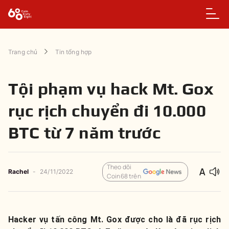
Trang chủ
Tin tổng hợp
Tội phạm vụ hack Mt. Gox
rục rịch chuyển đi 10.000
BTC từ 7 năm trước
Theo dõi
Rachel
-
24/11/2022
Coin68 trên
Hacker vụ tấn công Mt. Gox được cho là đã rục rịch