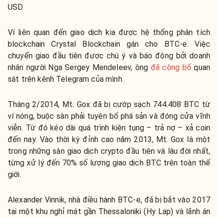
USD.
Ví liên quan đến giao dịch kia được hệ thống phân tích
blockchain Crystal Blockchain gán cho BTC-e. Việc
chuyển giao đầu tiên được chú ý và báo động bởi doanh
nhân người Nga Sergey Mendeleev, ông
đã công bố
quan
sát trên kênh Telegram của mình.
Tháng 2/2014,
Mt. Gox
đã bị cướp sạch 744.408 BTC từ
ví nóng, buộc sàn phải tuyên bố phá sản và đóng cửa vĩnh
viễn. Từ đó kéo dài quá trình kiện tụng – trả nợ – xả coin
đến nay.
Vào thời kỳ đỉnh cao năm 2013, Mt. Gox là một
trong những sàn giao dịch crypto đầu tiên và lâu đời nhất,
từng xử lý đến 70% số lượng giao dịch BTC trên toàn thế
giới.
Alexander Vinnik, nhà điều hành BTC-e, đã
bị bắt
vào 2017
tại một khu nghỉ mát gần Thessaloniki (Hy Lạp) và lãnh án