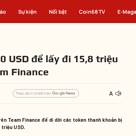
cáo
Sự kiện
Nổi bật
Coin68 TV
E-Maga
 USD để lấy đi 15,8 triệu
am Finance
Theo dõi Coin68 trên
rên Team Finance để di dời các token thanh khoản bị
 triệu USD.