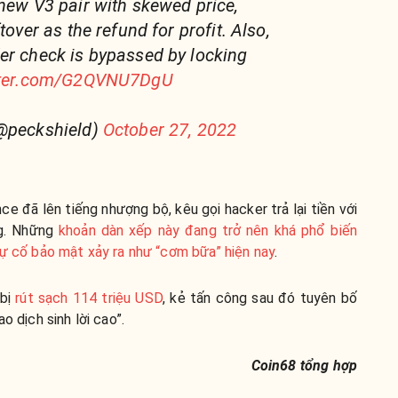
 new V3 pair with skewed price,
tover as the refund for profit. Also,
er check is bypassed by locking
itter.com/G2QVNU7DgU
(@peckshield)
October 27, 2022
e đã lên tiếng nhượng bộ, kêu gọi hacker trả lại tiền với
g. Những
khoản dàn xếp này đang trở nên khá phổ biến
sự cố bảo mật xảy ra như “cơm bữa” hiện nay
.
 bị
rút sạch 114 triệu USD
, kẻ tấn công sau đó tuyên bố
o dịch sinh lời cao”.
Coin68 tổng hợp