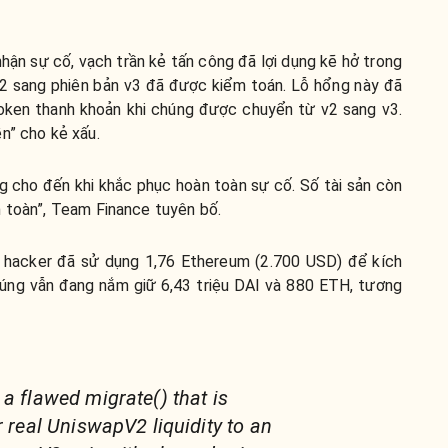
nhận
sự cố, vạch trần kẻ tấn công đã lợi dụng kẽ hở trong
v2 sang phiên bản v3 đã được kiểm toán. Lỗ hổng này đã
token thanh khoản khi chúng được chuyển từ v2 sang v3.
n” cho kẻ xấu.
 cho đến khi khắc phục hoàn toàn sự cố. Số tài sản còn
n toàn”, Team Finance tuyên bố.
, hacker đã sử dụng 1,76 Ethereum (2.700 USD) để kích
úng vẫn đang nắm giữ 6,43 triệu DAI và 880 ETH, tương
 a flawed migrate() that is
r real UniswapV2 liquidity to an