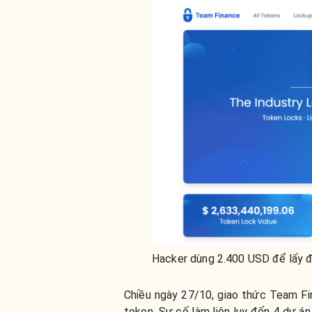
Hacker dùng 2.400 USD để lấy đ
Chiều ngày 27/10, giao thức Team Fin
token. Sự cố làm liên lụy đến 4 dự á