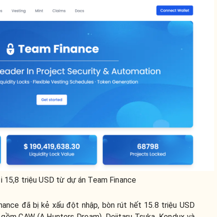
i 15,8 triệu USD từ dự án Team Finance
ance đã bị kẻ xấu đột nhập, bòn rút hết 15.8 triệu USD
n gồm CAW (A Hunters Dream), Dejitaru Tsuka, Kondux và