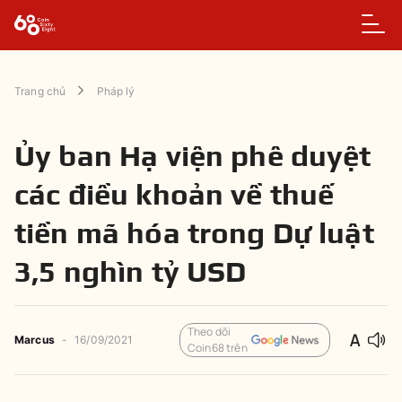
Trang chủ
Pháp lý
Ủy ban Hạ viện phê duyệt
các điều khoản về thuế
tiền mã hóa trong Dự luật
3,5 nghìn tỷ USD
Theo dõi
Marcus
-
16/09/2021
Coin68 trên