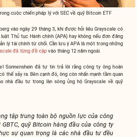
rong cuộc chiến pháp lý với SEC về quỹ Bitcoin ETF
rg vào ngày 29 tháng 3, khi được hỏi liệu Grayscale có
 luật Thủ tục Hành chính (APA) hay không nếu đơn đăng
ản lý tài chính từ chối. Cần lưu ý APA là một trong những
scale đã từng đề cập
vào tháng 12 năm ngoái.
l Sonnenshein đã tự tin trả lời rằng công ty ông hoàn
có thể xảy ra. Bên cạnh đó, ông còn nhấn mạnh tầm quan
ho nhà đầu tư trong làn sóng ủng hộ Grayscale về quỹ
ng tập trung toàn bộ nguồn lực của công
i GBTC, quỹ Bitcoin hàng đầu của công ty
thực sự quan trọng là các nhà đầu tư đều