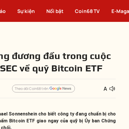
cáo
Sự kiện
Nổi bật
Coin68 TV
E-Maga
ng đương đầu trong cuộc
 SEC về quỹ Bitcoin ETF
Theo dõi Coin68 trên
ael Sonnenshein cho biết công ty đang chuẩn bị cho
hẩm Bitcoin ETF giao ngay của quỹ bị Ủy ban Chứng
 chối.