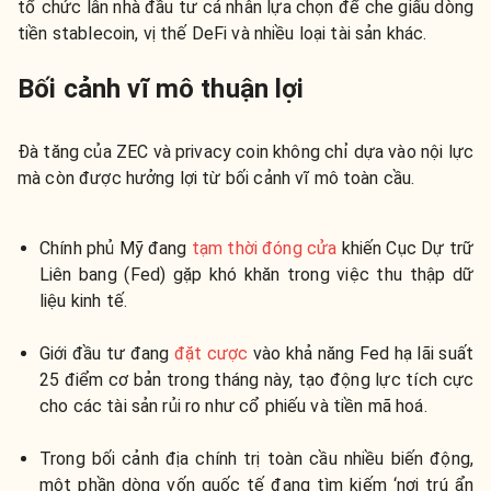
tổ chức lẫn nhà đầu tư cá nhân lựa chọn để che giấu dòng
tiền stablecoin, vị thế DeFi và nhiều loại tài sản khác.
Bối cảnh vĩ mô thuận lợi
Đà tăng của ZEC và privacy coin không chỉ dựa vào nội lực
mà còn được hưởng lợi từ bối cảnh vĩ mô toàn cầu.
Chính phủ Mỹ đang
tạm thời đóng cửa
khiến Cục Dự trữ
Liên bang (Fed) gặp khó khăn trong việc thu thập dữ
liệu kinh tế.
Giới đầu tư đang
đặt cược
vào khả năng Fed hạ lãi suất
25 điểm cơ bản trong tháng này, tạo động lực tích cực
cho các tài sản rủi ro như cổ phiếu và tiền mã hoá.
Trong bối cảnh địa chính trị toàn cầu nhiều biến động,
một phần dòng vốn quốc tế đang tìm kiếm ‘nơi trú ẩn