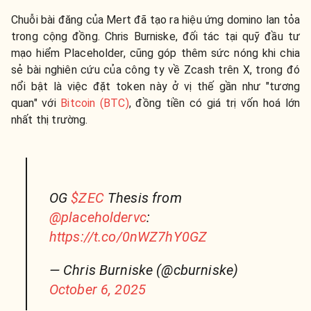
Chuỗi bài đăng của Mert đã tạo ra hiệu ứng domino lan tỏa
trong cộng đồng. Chris Burniske, đối tác tại quỹ đầu tư
mạo hiểm Placeholder, cũng góp thêm sức nóng khi chia
sẻ bài nghiên cứu của công ty về Zcash trên X, trong đó
nổi bật là việc đặt token này ở vị thế gần như "tương
quan" với
Bitcoin (BTC)
, đồng tiền có giá trị vốn hoá lớn
nhất thị trường.
OG
$ZEC
Thesis from
@placeholdervc
:
https://t.co/0nWZ7hY0GZ
— Chris Burniske (@cburniske)
October 6, 2025