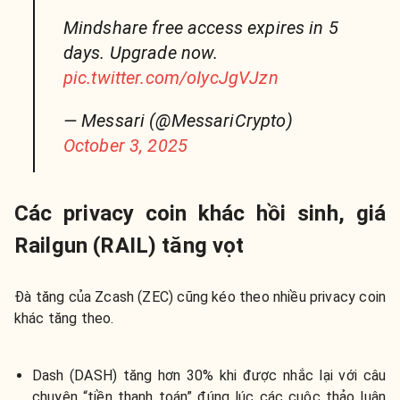
Mindshare free access expires in 5
days. Upgrade now.
pic.twitter.com/oIycJgVJzn
— Messari (@MessariCrypto)
October 3, 2025
Các privacy coin khác hồi sinh, giá
Railgun (RAIL) tăng vọt
Đà tăng của
Zcash (ZEC) cũng kéo theo nhiều privacy coin
khác tăng theo.
Dash (DASH) tăng hơn 30% khi được nhắc lại với câu
chuyện “tiền thanh toán” đúng lúc các cuộc thảo luận