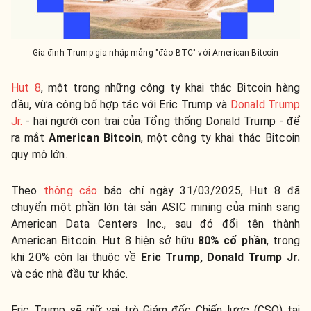
Gia đình Trump gia nhập mảng "đào BTC" với American Bitcoin
Hut 8
, một trong những công ty khai thác Bitcoin hàng
đầu, vừa công bố hợp tác với Eric Trump và
Donald Trump
Jr.
- hai người con trai của Tổng thống Donald Trump - để
ra mắt
American Bitcoin
,
một công ty khai thác Bitcoin
quy mô lớn.
Theo
thông cáo
báo chí ngày 31/03/2025, Hut 8 đã
chuyển một phần lớn tài sản ASIC mining của mình sang
American Data Centers Inc., sau đó đổi tên thành
American Bitcoin. Hut 8 hiện sở hữu
80% cổ phần
, trong
khi 20% còn lại thuộc về
Eric Trump, Donald Trump Jr.
và các nhà đầu tư khác.
Eric Trump sẽ giữ vai trò Giám đốc Chiến lược (CSO) tại