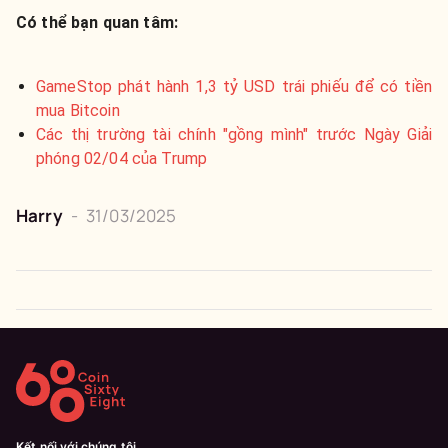
Có thể bạn quan tâm:
GameStop phát hành 1,3 tỷ USD trái phiếu để có tiền
mua Bitcoin
Các thị trường tài chính "gồng mình" trước Ngày Giải
phóng 02/04 của Trump
Harry
-
31/03/2025
Kết nối với chúng tôi