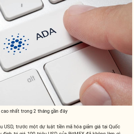
 cao nhất trong 2 tháng gần đây
iệu USD, trước một dự luật tiền mã hóa giảm giá tại Quốc
 định trị giá 100 triệu USD của BitMEX đã không làm gì