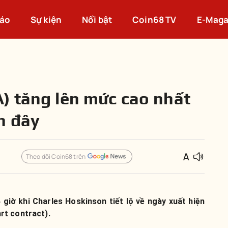
cáo
Sự kiện
Nổi bật
Coin68 TV
E-Maga
) tăng lên mức cao nhất
n đây
Theo dõi Coin68 trên
giờ khi Charles Hoskinson tiết lộ về ngày xuất hiện
rt contract).