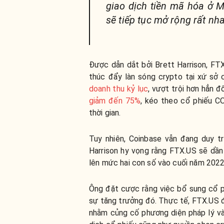
giao dịch tiền mã hóa ở M
sẽ tiếp tục mở rộng rất nh
Được dẫn dắt bởi Brett Harrison, FT
thúc đẩy làn sóng crypto tại xứ sở
doanh thu kỷ lục
, vượt trội hơn hẳn đ
giảm đến 75%
, kéo theo cổ phiếu C
thời gian.
Tuy nhiên, Coinbase vẫn đang duy t
Harrison hy vọng rằng FTX.US sẽ dần 
lên mức hai con số vào cuối năm 2022
Ông đặt cược rằng việc bổ sung cổ 
sự tăng trưởng đó. Thực tế, FTX.US 
nhằm củng cố phương diện pháp lý và