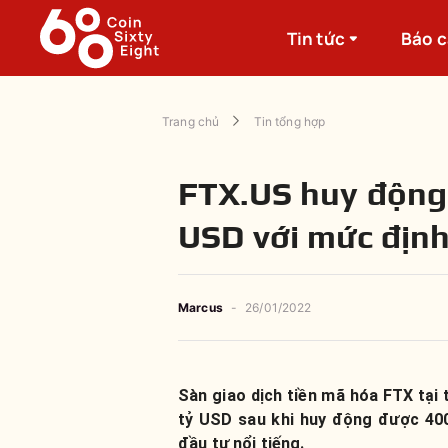
Tin tức
Báo 
Trang chủ
Tin tổng hợp
FTX.US huy động 
USD với mức định
Marcus
-
26/01/2022
Sàn giao dịch tiền mã hóa FTX tại 
tỷ USD sau khi huy động được 400
đầu tư nổi tiếng.