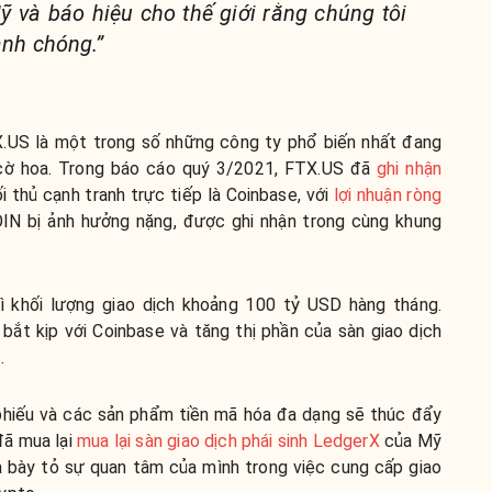
ỹ và báo hiệu cho thế giới rằng chúng tôi
anh chóng.”
X.US là một trong số những công ty phổ biến nhất đang
 cờ hoa. Trong báo cáo quý 3/2021, FTX.US đã
ghi nhận
ối thủ cạnh tranh trực tiếp là Coinbase, với
lợi nhuận ròng
OIN bị ảnh hưởng nặng, được ghi nhận trong cùng khung
rì khối lượng giao dịch khoảng 100 tỷ USD hàng tháng.
bắt kịp với Coinbase và tăng thị phần của sàn giao dịch
.
phiếu và các sản phẩm tiền mã hóa đa dạng sẽ thúc đẩy
đã mua lại
mua lại sàn giao dịch phái sinh LedgerX
của Mỹ
 bày tỏ sự quan tâm của mình trong việc cung cấp giao