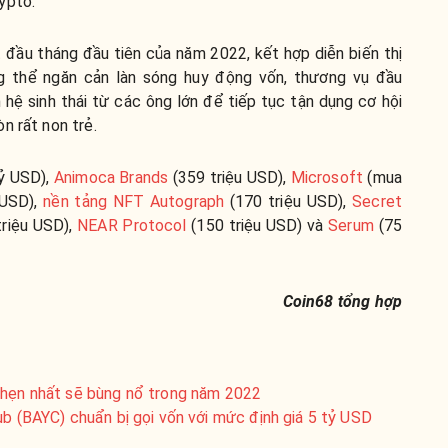
ypto.
t đầu tháng đầu tiên của năm 2022, kết hợp diễn biến thị
g thể ngăn cản làn sóng huy động vốn, thương vụ đầu
n hệ sinh thái từ các ông lớn để tiếp tục tận dụng cơ hội
n rất non trẻ.
ỷ USD),
Animoca Brands
(359 triệu USD),
Microsoft
(mua
ỷ USD),
nền tảng NFT Autograph
(170 triệu USD),
Secret
riệu USD),
NEAR Protocol
(150 triệu USD) và
Serum
(75
Coin68 tổng hợp
 hẹn nhất sẽ bùng nổ trong năm 2022
ub (BAYC) chuẩn bị gọi vốn với mức định giá 5 tỷ USD