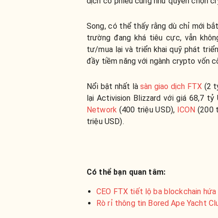
dịch cổ phiếu cũng như quyền chọn cr
Song, có thể thấy rằng dù chỉ mới bắ
trường đang khá tiêu cực, vẫn khôn
tư/mua lại và triển khai quỹ phát triể
đầy tiềm năng với ngành crypto vốn cò
Nổi bật nhất là
sàn giao dịch FTX
(2 t
lại Activision Blizzard với giá 68,7 t
Network
(400 triệu USD),
ICON
(200 t
triệu USD).
Có thể bạn quan tâm:
CEO FTX tiết lộ ba blockchain hứa
Rò rỉ thông tin Bored Ape Yacht Cl