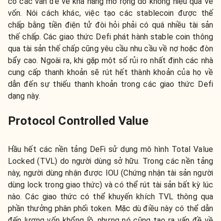
có các vấn đề về khả năng mở rộng do không hiệu quả về
vốn. Nói cách khác, việc tạo các stablecoin được thế
chấp bằng tiền điện tử đòi hỏi phải có quá nhiều tài sản
thế chấp. Các giao thức Defi phát hành stable coin thông
qua tài sản thế chấp cũng yêu cầu nhu cầu về nợ hoặc đòn
bẩy cao. Ngoài ra, khi gặp một số rủi ro nhất định các nhà
cung cấp thanh khoản sẽ rút hết thành khoản của họ về
dẫn đến sự thiếu thanh khoản trong các giao thức Defi
dạng này.
Protocol Controlled Value
Hầu hết các nền tảng DeFi sử dụng mô hình Total Value
Locked (TVL) do người dùng sở hữu. Trong các nền tảng
này, người dùng nhận được IOU (Chứng nhận tài sản người
dùng lock trong giao thức) và có thể rút tài sản bất kỳ lúc
nào. Các giao thức có thể khuyến khích TVL thông qua
phần thưởng phân phối token. Mặc dù điều này có thể dẫn
đến lượng vốn khổng lồ, nhưng nó cũng tạo ra vấn đề về