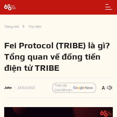
Trang chủ
Thư viện
Fei Protocol (TRIBE) là gì?
Tổng quan về đồng tiền
điện tử TRIBE
Theo dõi
John
-
23/03/2021
Coin68 trên