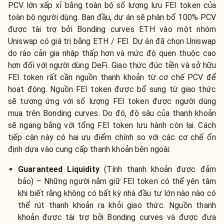
PCV lớn xấp xỉ bằng toàn bộ số lượng lưu FEI token của
toàn bộ người dùng. Ban đầu, dự án sẽ phân bổ 100% PCV
được tài trợ bởi Bonding curves ETH vào một nhóm
Uniswap có giá trị bằng ETH / FEI. Dự án đã chọn Uniswap
do rào cản gia nhập thấp hơn và mức độ quen thuộc cao
hơn đối với người dùng DeFi. Giao thức đúc tiền và sở hữu
FEI token rất cần nguồn thanh khoản từ cơ chế PCV để
hoạt động. Nguồn FEI token được bổ sung từ giao thức
sẽ tương ứng với số lượng FEI token được người dùng
mua trên Bonding curves. Do đó, độ sâu của thanh khoản
sẽ ngang bằng với tổng FEI token lưu hành còn lại. Cách
tiếp cận này có hai ưu điểm chính so với các cơ chế ổn
định dựa vào cung cấp thanh khoản bên ngoài:
Guaranteed Liquidity
(Tính thanh khoản được đảm
bảo) – Những người nắm giữ FEI token có thể yên tâm
khi biết rằng không có bất kỳ nhà đầu tư lớn nào nào có
thể rút thanh khoản ra khỏi giao thức. Nguồn thanh
khoản được tài trợ bởi Bonding curves và được đưa