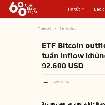
Tin tức
Báo 
Trang chủ
Tin tổng hợp
ETF Bitcoin outf
tuần inflow khủn
92.600 USD
Jane
-
26/11/2024
Sau một tuần tăng nóng, ETF Bitcoi