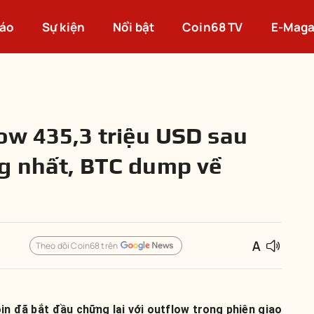
cáo
Sự kiện
Nổi bật
Coin68 TV
E-Maga
low 435,3 triệu USD sau
g nhất, BTC dump về
Theo dõi Coin68 trên
n đã bắt đầu chững lại với outflow trong phiên giao