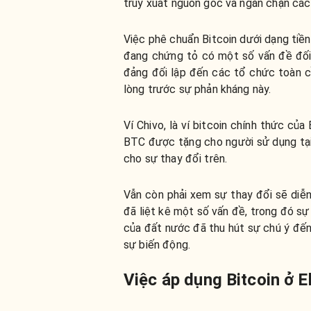
truy xuất nguồn gốc và ngăn chặn các 
Việc phê chuẩn Bitcoin dưới dạng tiề
đang chứng tỏ có một số vấn đề đối v
đảng đối lập đến các tổ chức toàn cầ
lòng trước sự phản kháng này.
Ví Chivo, là ví bitcoin chính thức củ
BTC được tặng cho người sử dụng tại 
cho sự thay đổi trên.
Vẫn còn phải xem sự thay đổi sẽ diễn
đã liệt kê một số vấn đề, trong đó s
của đất nước đã thu hút sự chú ý đến 
sự biến động.
Việc áp dụng Bitcoin ở E