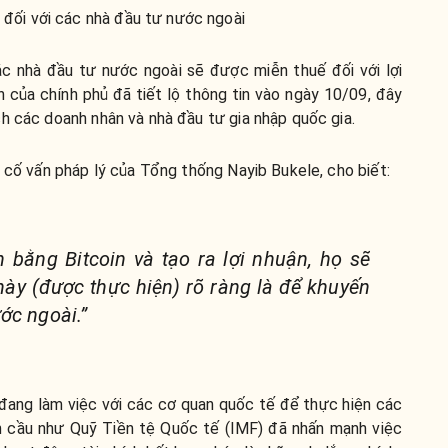
n đối với các nhà đầu tư nước ngoài
ác nhà đầu tư nước ngoài sẽ được miễn thuế đối với lợi
 của chính phủ đã tiết lộ thông tin vào ngày 10/09, đây
h các doanh nhân và nhà đầu tư gia nhập quốc gia.
, cố vấn pháp lý của Tổng thống Nayib Bukele, cho biết:
 bằng Bitcoin và tạo ra lợi nhuận, họ sẽ
này (được thực hiện) rõ ràng là để khuyến
ớc ngoài.”
đang làm việc với các cơ quan quốc tế để thực hiện các
n cầu như Quỹ Tiền tệ Quốc tế (IMF) đã nhấn mạnh việc