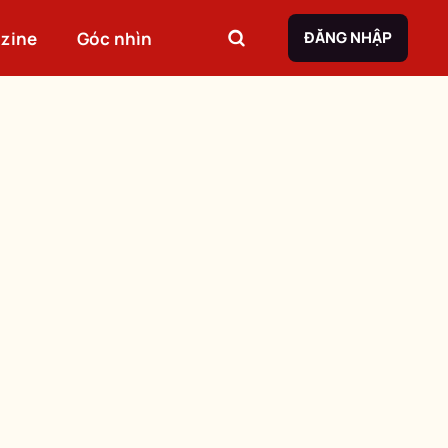
zine
Góc nhìn
ĐĂNG NHẬP