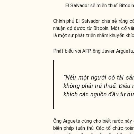
El Salvador sẽ miễn thuế Bitcoi
Chính phủ El Salvador chia sẻ rằng c
nhuận có được từ Bitcoin. Một cố vấn
là một sự phát triển nhằm khuyến khíc
Phát biểu với AFP, ông Javier Argueta
“Nếu một người có tài sản
không phải trả thuế. Điều 
khích các nguồn đầu tư nư
Ông Argueta cũng cho biết nước này 
biện pháp tuân thủ. Các tổ chức toà