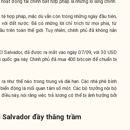
hoạt động tài chính bất hợp pháp là những lo lắng chính.
n tệ hợp pháp, mặc dù vẫn còn trong những ngày đầu tiên,
ới đất nước. Đã có những lời chỉ trích từ mọi phía, từ
u trên toàn thế giới. Tuy nhiên, chính phủ đã không nản
a El Salvador, đã được ra mắt vào ngày 07/09, với 30 USD
quốc gia này. Chính phủ đã mua 400 bitcoin để chuẩn bị
 ra như thế nào trong trung và dài hạn. Các nhà phê bình
ự biến động là mối quan tâm số một. Các bộ trưởng nội bộ
điều này, nói rằng việc trả lương có thể bị ảnh hưởng bởi
l Salvador đầy thăng trầm