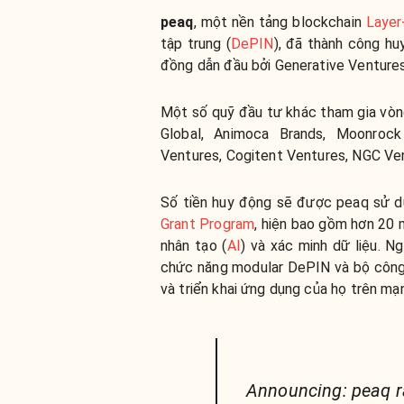
peaq
, một nền tảng blockchain
Layer
tập trung
(
DePIN
), đã thành công hu
đồng dẫn đầu bởi Generative Ventures
Một số quỹ đầu tư khác tham gia vòn
Global, Animoca Brands, Moonrock
Ventures, Cogitent Ventures, NGC Ven
Số tiền huy động sẽ được peaq sử d
Grant Program
, hiện bao gồm hơn 20 m
nhân tạo (
AI
) và xác minh dữ liệu. N
chức năng modular DePIN và bộ công
và triển khai ứng dụng của họ trên mạn
Announcing: peaq r