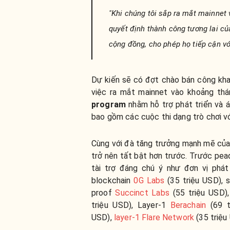
"Khi chúng tôi sắp ra mắt mainnet 
quyết định thành công tương lai củ
cộng đồng, cho phép họ tiếp cận với
Dự kiến sẽ có đợt chào bán công khai
việc ra mắt mainnet vào khoảng th
program
nhằm hỗ trợ phát triển và 
bao gồm các cuộc thi dạng trò chơi v
Cùng với đà tăng trưởng mạnh mẽ của 
trở nên tất bật hơn trước. Trước pea
tài trợ đáng chú ý như đơn vị phát
blockchain
0G Labs
(35 triệu USD), 
proof
Succinct Labs
(55 triệu USD)
triệu USD), Layer-1
Berachain
(69 t
USD),
layer-1 Flare Network
(35 triệu