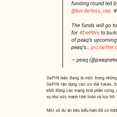
funding round led 
@borderless_cap

The funds will go t
for
#DePINs
to buil
of peaq’s upcoming 
peaq’s…
pic.twitte
— peaq (@peaqnet
DePIN hiện đang là một trong những
DePIN tận dụng các ưu đãi token, tươ
khởi động các mạng lưới phần cứng, 
vụ như sức mạnh tính toán và lưu trữ.
Một số dự án tiêu biểu hiện đã có mặ