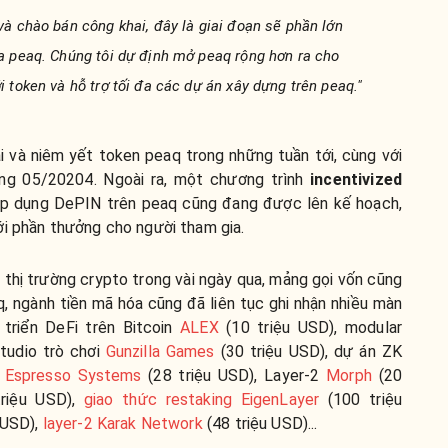
và chào bán công khai, đây là giai đoạn sẽ phần lớn
a peaq. Chúng tôi dự định mở peaq rộng hơn ra cho
 token và hỗ trợ tối đa các dự án xây dựng trên peaq."
 và niêm yết token peaq trong những tuần tới, cùng với
áng 05/20204. Ngoài ra, một chương trình
incentivized
áp dụng DePIN trên peaq cũng đang được lên kế hoạch,
ới phần thưởng cho người tham gia.
thị trường crypto trong vài ngày qua, mảng gọi vốn cũng
q, ngành tiền mã hóa cũng đã liên tục ghi nhận nhiều màn
 triển DeFi trên Bitcoin
ALEX
(10 triệu USD), modular
studio trò chơi
Gunzilla Games
(30 triệu USD), dự án ZK
,
Espresso Systems
(28 triệu USD), Layer-2
Morph
(20
riệu USD),
giao thức restaking EigenLayer
(100 triệu
 USD),
layer-2 Karak Network
(48 triệu USD)...