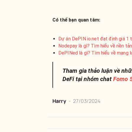
Có thể bạn quan tâm:
Dự án DePIN io.net đạt định giá 1 
Nodepay là gì? Tìm hiểu về nền tản
DePINed là gì? Tìm hiểu về mạng l
Tham gia thảo luận về nhữ
DeFi tại nhóm chat
Fomo S
Harry
-
27/03/2024