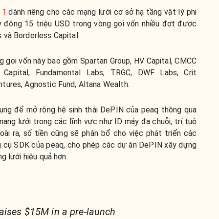
-1
dành riêng cho các m
ạng lưới cơ sở hạ tầng vật lý phi
y động 15 triệu USD trong vòng gọi vốn nhiều đợt được
 và Borderless Capital.
g gọi vốn này bao gồm Spartan Group, HV Capital, CMCC
 Capital, Fundamental Labs, TRGC, DWF Labs, Crit
tures, Agnostic Fund, Altana Wealth.
ụng để mở rộng hệ sinh thái DePIN của peaq thông qua
ạng lưới trong các lĩnh vực như ID máy đa chuỗi, trí tuệ
goài ra, số tiền cũng sẽ phân bổ cho việc phát triển các
 cụ SDK của peaq, cho phép các dự án DePIN xây dựng
g lưới hiệu quả hơn.
aises $15M in a pre-launch