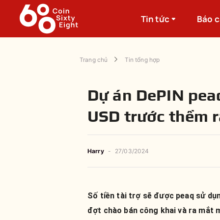
Tin tức
Báo 
Trang chủ
Tin tổng hợp
Dự án DePIN peaq
USD trước thềm 
Harry
-
27/03/2024
Số tiền tài trợ sẽ được peaq sử dụ
đợt chào bán công khai và ra mắt 