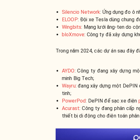
Silencio Network
: Ứng dụng đo ô n
ELOOP
: Đội xe Tesla dùng chung 
Wingbits
: Mạng lưới ăng-ten do cộn
bloXmove
: Công ty đã xây dựng k
Trong năm 2024, các dự án sau đây đã
AYDO
:
C
ông ty đang xây dựng một
minh Big Tech;
Wayru
: đang xây dựng một DePIN 
tinh;
PowerPod
: DePIN để sạc xe điện
Acurast
: Công ty đang phân cấp n
thiết bị di động cho điện toán phân