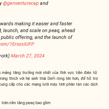
by
@genventurecap
and

owards making it easier and faster
d, launch, and scale on peaq, ahead
public offering, and the launch of
r.com/1ErsxsIUFP
work)
March 27, 2024
 mảng tăng trưởng mới nhất của lĩnh vực tiền điện tử.
ng thích với hệ sinh thái DeFi rộng lớn hơn, để hỗ trợ
cung cấp cho các mạng lưới máy tính phân tán các dịch
t trên nền tảng peaq bao gồm: