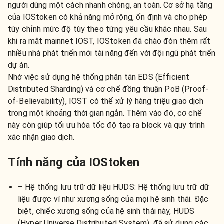
người dùng một cách nhanh chóng, an toàn. Cơ sở hạ tầng
của IOStoken có khả năng mở rộng, ổn định và cho phép
tùy chỉnh mức độ tùy theo từng yêu cầu khác nhau. Sau
khi ra mắt mainnet IOST, IOStoken đã chào đón thêm rất
nhiều nhà phát triển mới tài năng đến với đội ngũ phát triển
dự án.
Nhờ việc sử dụng hệ thống phân tán EDS (Efficient
Distributed Sharding) và cơ chế đồng thuận PoB (Proof-
of-Believability), IOST có thể xử lý hàng triệu giao dịch
trong một khoảng thời gian ngắn. Thêm vào đó, cơ chế
này còn giúp tối ưu hóa tốc độ tạo ra block và quy trình
xác nhận giao dịch.
Tính năng của IOStoken
– Hệ thống lưu trữ dữ liệu HUDS: Hệ thống lưu trữ dữ
liệu được ví như xương sống của mọi hệ sinh thái. Đặc
biệt, chiếc xương sống của hệ sinh thái này, HUDS
(Hyper Universe Distributed System), đã sử dụng các