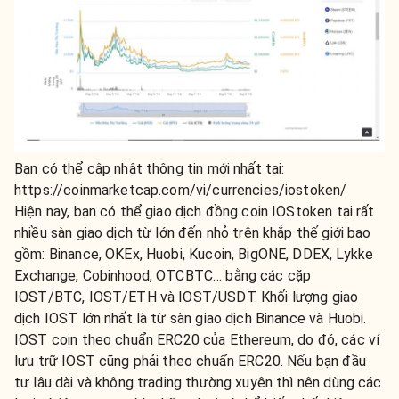
Bạn có thể cập nhật thông tin mới nhất tại:
https://coinmarketcap.com/vi/currencies/iostoken/
Hiện nay, bạn có thể giao dịch đồng coin IOStoken tại rất
nhiều sàn giao dịch từ lớn đến nhỏ trên khắp thế giới bao
gồm: Binance, OKEx, Huobi, Kucoin, BigONE, DDEX, Lykke
Exchange, Cobinhood, OTCBTC… bằng các cặp
IOST/BTC, IOST/ETH và IOST/USDT. Khối lượng giao
dịch IOST lớn nhất là từ sàn giao dịch Binance và Huobi.
IOST coin theo chuẩn ERC20 của Ethereum, do đó, các ví
lưu trữ IOST cũng phải theo chuẩn ERC20. Nếu bạn đầu
tư lâu dài và không trading thường xuyên thì nên dùng các