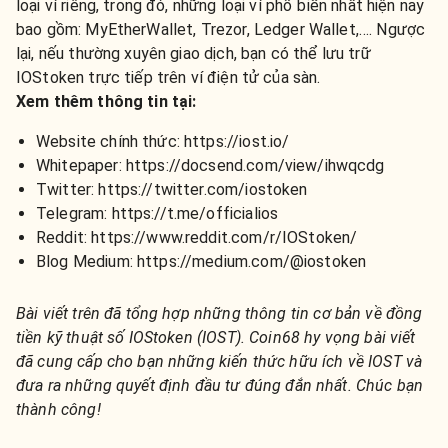
loại ví riêng, trong đó, những loại ví phổ biến nhất hiện nay
bao gồm: MyEtherWallet, Trezor, Ledger Wallet,…. Ngược
lại, nếu thường xuyên giao dịch, bạn có thể lưu trữ
IOStoken trực tiếp trên ví điện tử của sàn.
Xem thêm thông tin tại:
Website chính thức: https://iost.io/
Whitepaper: https://docsend.com/view/ihwqcdg
Twitter: https://twitter.com/iostoken
Telegram: https://t.me/officialios
Reddit: https://www.reddit.com/r/IOStoken/
Blog Medium: https://medium.com/@iostoken
Bài viết t
rên đ
ã
tổng hợp
những thông tin c
ơ bản
về đồng
tiền kỹ thuật số IOStoken (IOST)
. Coin68
hy vọng bài viết
đã cung cấp cho
bạn
những
kiến thức
hữu ích
về IOST
và
đưa ra những quyết định đầu tư đúng đắn nhất
.
Chúc bạn
thành công!