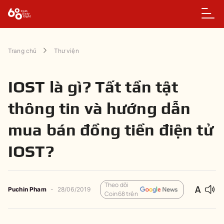
Trang chủ
Thư viện
IOST là gì? Tất tần tật
thông tin và hướng dẫn
mua bán đồng tiền điện tử
IOST?
Theo dõi
Puchin Pham
-
28/06/2019
Coin68 trên