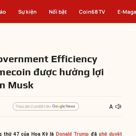
cáo
Sự kiện
Nổi bật
Coin68 TV
E-Maga
overnment Efficiency
mecoin được hưởng lợi
on Musk
Theo dõi Coin68 trên
g thứ 47 của Hoa Kỳ là
Donald Trump
đã
phê duyệt