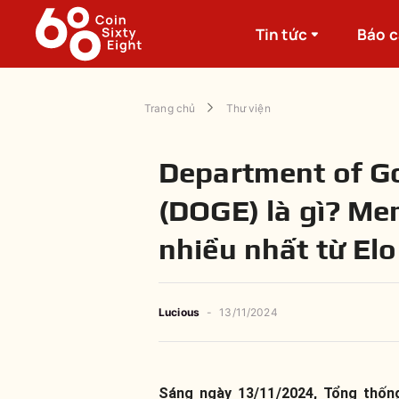
Tin tức
Báo 
Trang chủ
Thư viện
Department of G
(DOGE) là gì? Me
nhiều nhất từ El
Lucious
-
13/11/2024
Sáng ngày 13/11/2024, Tổng thốn