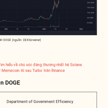
4H DOGE (nguồn: DEXScreener)
 Tìm hiểu về chú sóc đáng thương nhất hệ Solana
ì? Memecoin AI sau Turbo trên Binance
ken DOGE
Department of Government Efficiency