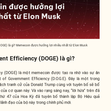
DOGE) là gì? Memecoin được hưởng lợi nhiều nhất từ Elon Musk
t Efficiency (DOGE) là gì?
cy (DOGE) là một memecoin được tạo ra nhờ vào sự ăn
 of Government Efficiency (D.O.G.E). Đây là một trong
dịch tranh cử của Donald Trump cùng với tuyên bố sẽ bổ
của cơ quan này. Và vào rạng sáng nay, “lời hứa” trên đã
 thứ 47 của Hoa Kỳ đã tuyên bố thành lập Bộ Hiệu quả
lãnh đạo của bộ này trong chính phủ mới.