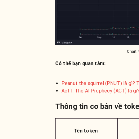
Chart 
Có thể bạn quan tâm:
Peanut the squirrel (PNUT) là gì?
Act I: The AI Prophecy (ACT) là g
Thông tin cơ bản về to
Tên token