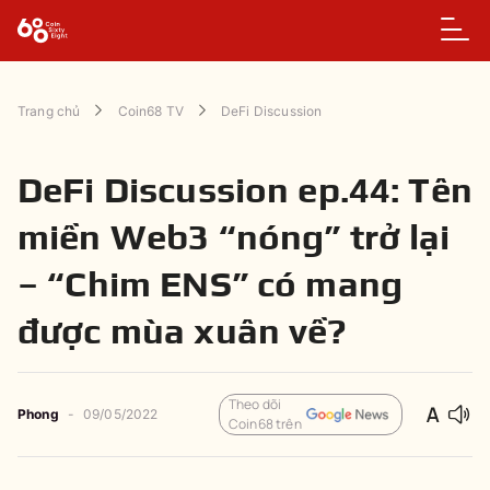
Trang chủ
Coin68 TV
DeFi Discussion
DeFi Discussion ep.44: Tên
miền Web3 “nóng” trở lại
– “Chim ENS” có mang
được mùa xuân về?
Theo dõi
Phong
-
09/05/2022
Coin68 trên