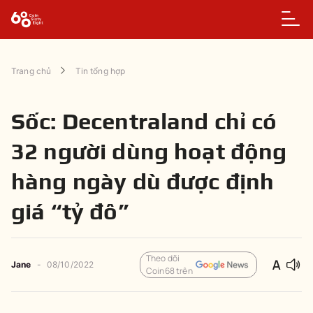
Trang chủ
Tin tổng hợp
Sốc: Decentraland chỉ có
32 người dùng hoạt động
hàng ngày dù được định
giá “tỷ đô”
Theo dõi
Jane
-
08/10/2022
Coin68 trên