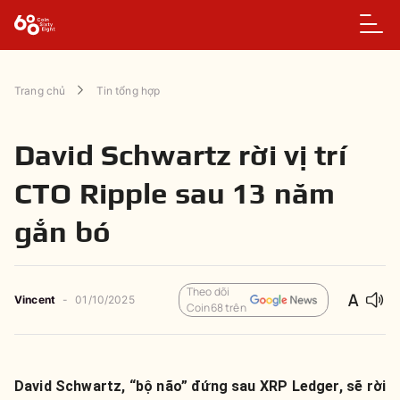
Trang chủ
Tin tổng hợp
David Schwartz rời vị trí
CTO Ripple sau 13 năm
gắn bó
Theo dõi
Vincent
-
01/10/2025
Coin68 trên
David Schwartz, “bộ não” đứng sau XRP Ledger, sẽ rời